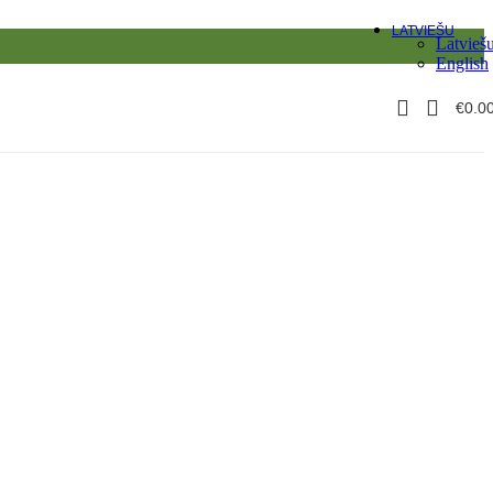
LATVIEŠU
Latvieš
English
€
0.0