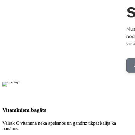
Mūsu
nod
vese
Vitamīniem bagāts
Vairāk C vitamīna nekā apelsīnos un gandrīz tikpat kālija kā
banānos.