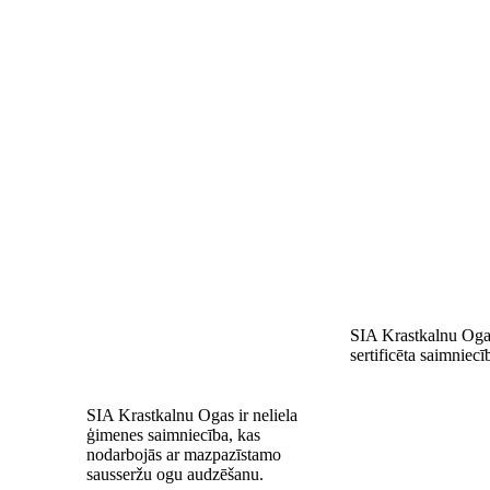
SIA Krastkalnu Ogas
sertificēta saimniecī
SIA Krastkalnu Ogas ir neliela
ģimenes saimniecība, kas
nodarbojās ar mazpazīstamo
sausseržu ogu audzēšanu.