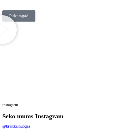
Pirkt tagad
instagarm
Seko mums Instagram
@krastkalnuogas