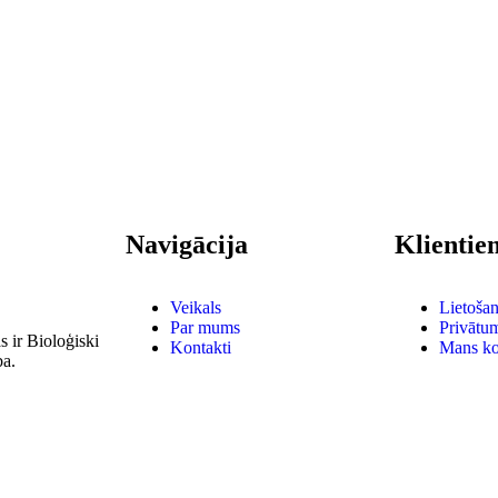
Navigācija
Klientie
Veikals
Lietoša
Par mums
Privātum
 ir Bioloģiski
Kontakti
Mans ko
ba.