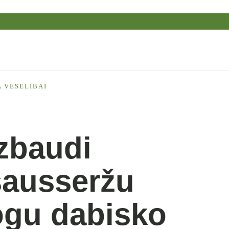
 VESELĪBAI
Izbaudi
sausseržu
ogu dabisko