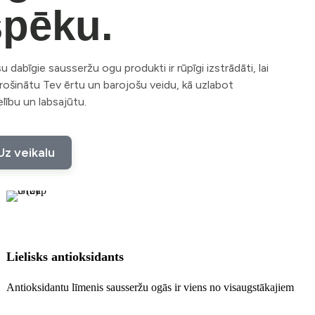
spēku.
 dabīgie sausseržu ogu produkti ir rūpīgi izstrādāti, lai
rošinātu Tev ērtu un barojošu veidu, kā uzlabot
lību un labsajūtu.
Uz veikalu
Lielisks antioksidants
Antioksidantu līmenis sausseržu ogās ir viens no visaugstākajiem