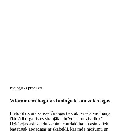
Bioloģisks produkts
Vitamīniem bagātas bioloģiski audzētas ogas.
Lietojot uzturā sausseržu ogas tiek aktivizēta vielmaiņa,
tādejādi organisms straujāk atbrīvojas no visa liekā.
Uzlabojas asinsvadu sieniņu caurlaidība un asinis tiek
bagātīgāk apgādātas ar skābekli, kas rada možumu un