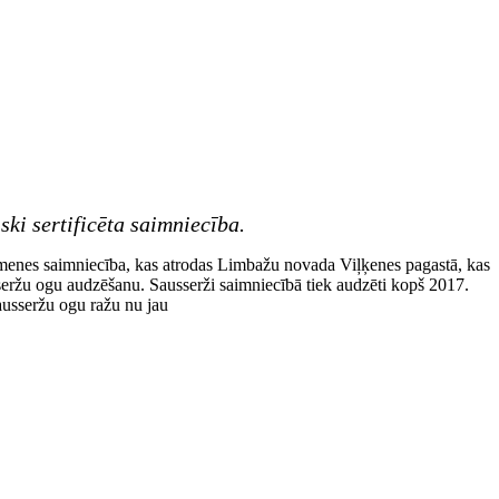
ski sertificēta saimniecība.
imenes saimniecība, kas atrodas Limbažu novada Viļķenes pagastā, kas
eržu ogu audzēšanu. Sausserži saimniecībā tiek audzēti kopš 2017.
sausseržu ogu ražu nu jau