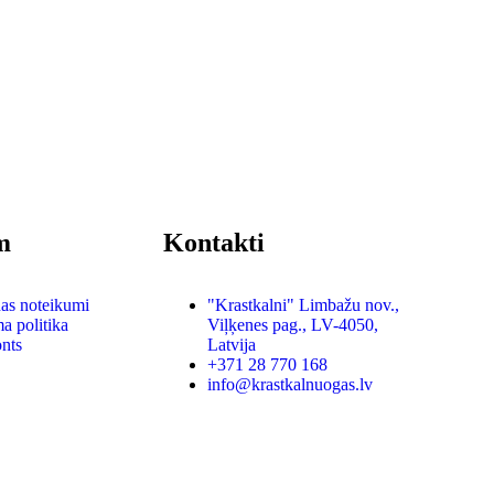
m
Kontakti
nas noteikumi
"Krastkalni" Limbažu nov.,
a politika
Viļķenes pag., LV-4050,
nts
Latvija
+371 28 770 168
info@krastkalnuogas.lv