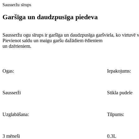
Sausseržu sīrups
Garšīga un daudzpusīga piedeva
Sausseržu ogu sīrups ir garšīga un daudzpusīga garšviela, ko virtuvē 
Pievienot saldu un maigu garšu dažādiem ēdieniem
un dzērieniem.
Ogas:
Iepakojums:
Sausserži
Stikla pudele
Uzglabāšana:
Tilpums:
3 mēneši
0.3L