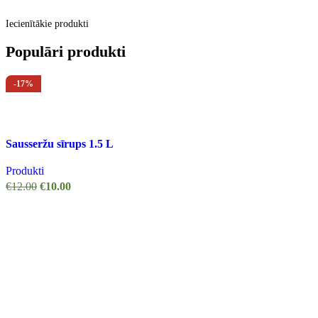
Iecienītākie produkti
Populāri produkti
-17%
PIEEJAMS
Sausseržu sīrups 1.5 L
Produkti
€
12.00
€
10.00